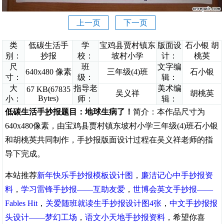
上一页
下一页
类
低碳生活手
学
宝鸡县贾村镇东
版面设
石小银 胡
别：
抄报
校：
坡村小学
计：
桃英
尺
班
文字编
640x480 像素
三年级(4)班
石小银
寸：
级：
辑：
大
指导老
美术编
67 KB(67835
吴义祥
胡桃英
Bytes)
小：
师：
辑：
低碳生活手抄报题目：地球生病了！
简介：本作品尺寸为
640x480像素，由宝鸡县贾村镇东坡村小学三年级(4)班石小银
和胡桃英共同制作，手抄报版面设计过程在吴义祥老师的指
导下完成。
本站推荐
新年快乐手抄报模板设计图
，
廉洁记心中手抄报资
料
，
学习雷锋手抄报——互助友爱
，
世博会英文手抄报——
Fables Hit
，
关爱随班就读生手抄报设计图4张
，
中文手抄报报
头设计——梦幻工场
，
语文小天地手抄报资料
，希望你喜