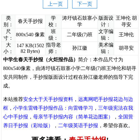
上一页
下一页
类
学
涛圩镇石鼓寨小
版面设
王坤伦 胡
春天手抄报
别：
校：
学
计：
寻安
尺
班
文字编
800x540 像素
二年级(7)班
王坤伦
寸：
级：
辑：
大
指导老
美术编
147 KB(1502
孙江徽
胡寻安
82 Bytes)
小：
师：
辑：
中学生春天手抄报（火炬报作品）
简介：本作品尺寸为
800x540像素，由涛圩镇石鼓寨小学二年级(7)班王坤伦和胡寻
安共同制作，手抄报版面设计过程在孙江徽老师的指导下完
成。
本站推荐
安全大于天手抄报资料
，
远离网吧手抄报花边与边
框
，
小学生雷锋手抄报作品：向雷锋学习
，
三年级宪法在我
心中手抄报
，
母亲节手抄报内容（简单花边图案）
，
全国营
养日手抄报（彩绘版）
，
二年级英语手抄报
，希望你喜欢。