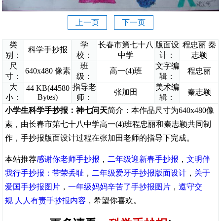
上一页
下一页
类
学
长春市第七十八
版面设
程忠丽 秦
科学手抄报
别：
校：
中学
计：
志颖
尺
班
文字编
640x480 像素
高一(4)班
程忠丽
寸：
级：
辑：
大
指导老
美术编
44 KB(44580
张加田
秦志颖
Bytes)
小：
师：
辑：
小学生科学手抄报：神七问天
简介：本作品尺寸为640x480像
素，由长春市第七十八中学高一(4)班程忠丽和秦志颖共同制
作，手抄报版面设计过程在张加田老师的指导下完成。
本站推荐
感谢你老师手抄报
，
二年级迎新春手抄报
，
文明伴
我行手抄报：带荣丢耻
，
二年级爱牙手抄报版面设计
，
关于
爱国手抄报图片
，
一年级妈妈辛苦了手抄报图片
，
遵守交
规 人人有责手抄报内容
，希望你喜欢。