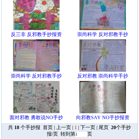
反三非 反邪教手抄报资
崇尚科学 反对邪教手抄
崇尚科学 反对邪教手抄
反对邪教 崇尚科学手抄
面对邪教 勇敢说NO手抄
向邪教SAY NO手抄报资
共
18
个手抄报 首页 | 上一页 |
1
| 下一页 | 尾页
20
个手抄
报/页 转到第
页