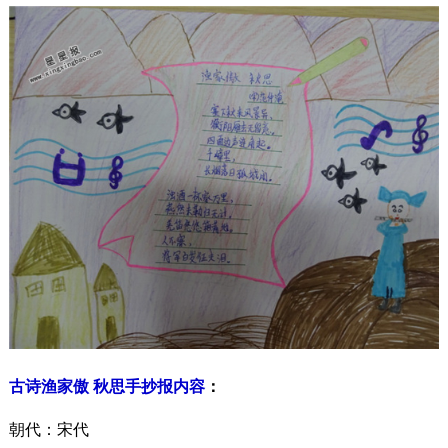
古诗渔家傲 秋思手抄报内容
：
朝代：宋代