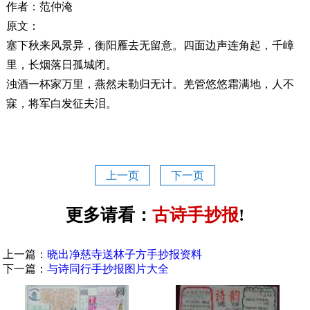
作者：范仲淹
原文：
塞下秋来风景异，衡阳雁去无留意。四面边声连角起，千嶂
里，长烟落日孤城闭。
浊酒一杯家万里，燕然未勒归无计。羌管悠悠霜满地，人不
寐，将军白发征夫泪。
上一页
下一页
更多请看：
古诗手抄报
!
上一篇：
晓出净慈寺送林子方手抄报资料
下一篇：
与诗同行手抄报图片大全