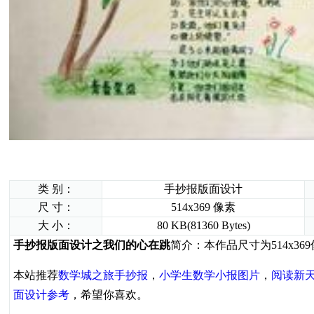
类 别：
手抄报版面设计
尺 寸：
514x369 像素
大 小：
80 KB(81360 Bytes)
手抄报版面设计之我们的心在跳
简介：本作品尺寸为514x
本站推荐
数学城之旅手抄报
，
小学生数学小报图片
，
阅读新
面设计参考
，希望你喜欢。