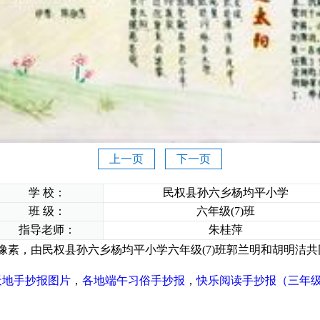
上一页
下一页
学 校：
民权县孙六乡杨均平小学
班 级：
六年级(7)班
指导老师：
朱桂萍
369像素，由民权县孙六乡杨均平小学六年级(7)班郭兰明和胡明
天地手抄报图片
，
各地端午习俗手抄报
，
快乐阅读手抄报（三年