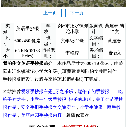
上一页
下一页
类
学
荥阳市汜水镇滹
版面设
黄建春 陆
英语手抄报
别：
校：
沱小学
计：
怡文
尺
班
文字编
600x450 像素
六年级(1)班
黄建春
寸：
级：
辑：
大
指导老
美术编
65 KB(66133
李艳琼
陆怡文
Bytes)
小：
师：
辑：
我的作文英语手抄报
简介：本作品尺寸为600x450像素，由荥
阳市汜水镇滹沱小学六年级(1)班黄建春和陆怡文共同制作，
手抄报版面设计过程在李艳琼老师的指导下完成。
本站推荐
爱牙手抄报主题_牙之乐乐
，
端午节的手抄报——吃
棕子赛龙舟
，
小学一年级手抄报_快乐的琪琪
，
关于金苗手抄
报作品
，
安全手册手抄报之交通安全
，
小学生健康上网手抄
报作品
，
美丽校园手抄报内容
，希望你喜欢。