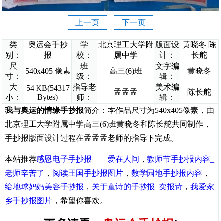
上一页
下一页
类
奥运会手抄
学
北京理工大学附
版面设
黄晓冬 陈
别：
报
校：
属中学
计：
长舵
尺
班
文字编
540x405 像素
高三(6)班
黄晓冬
寸：
级：
辑：
大
指导老
美术编
54 KB(54317
孟孟孟
陈长舵
Bytes)
小：
师：
辑：
我与奥运的情缘手抄报
简介：本作品尺寸为540x405像素，由
北京理工大学附属中学高三(6)班黄晓冬和陈长舵共同制作，
手抄报版面设计过程在孟孟孟老师的指导下完成。
本站推荐
感恩电子手抄报——爱在人间
，
教师节手抄报内容_
老师辛苦了
，
阅读王国手抄报图片
，
数学园地手抄报内容
，
给地球妈妈美容手抄报
，
关于童诗的手抄报_卖报诗
，
我爱家
乡手抄报图片
，希望你喜欢。