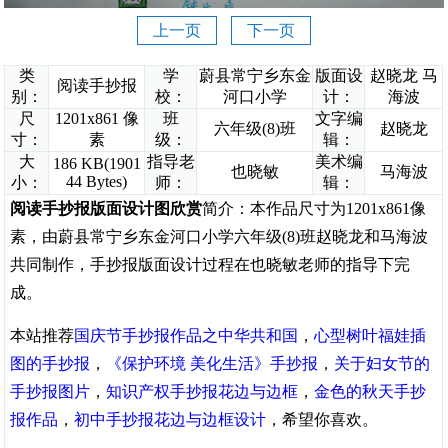
上一页
下一页
类
学
蔚县常宁乡东金
版面设
赵晓龙 马
阅读手抄报
别：
校：
河口小学
计：
海波
尺
1201x861 像
班
文字编
六年级(8)班
赵晓龙
寸：
素
级：
辑：
大
指导老
美术编
186 KB(1901
也晓敏
马海波
44 Bytes)
小：
师：
辑：
阅读手抄报版面设计图欣赏
简介：本作品尺寸为1201x861像
素，由蔚县常宁乡东金河口小学六年级(8)班赵晓龙和马海波
共同制作，手抄报版面设计过程在也晓敏老师的指导下完
成。
本站推荐
国庆节手抄报作品之中华共和国
，
心型树叶福娃插
图的手抄报
，
《保护环境 美化生活》手抄报
，
关于妇女节的
手抄报图片
，
知识产权手抄报花边与边框
，
金色的秋天手抄
报作品
，
初中手抄报花边与边框设计
，希望你喜欢。