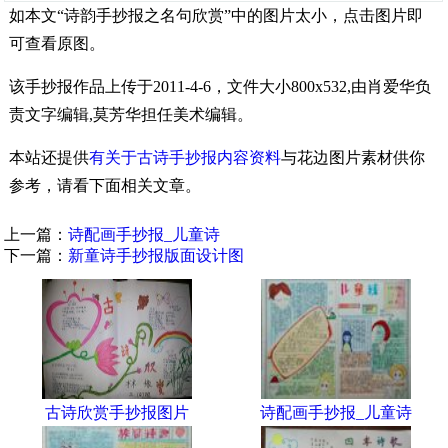
如本文“诗韵手抄报之名句欣赏”中的图片太小，点击图片即
可查看原图。
该手抄报作品上传于2011-4-6，文件大小800x532,由肖爱华负
责文字编辑,莫芳华担任美术编辑。
本站还提供
有关于古诗手抄报内容资料
与花边图片素材供你
参考，请看下面相关文章。
上一篇：
诗配画手抄报_儿童诗
下一篇：
新童诗手抄报版面设计图
古诗欣赏手抄报图片
诗配画手抄报_儿童诗