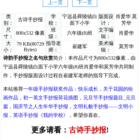
上一页
下一页
类
学
宁远县舜陵镇白
版面设
肖爱华 莫
古诗手抄报
别：
校：
面下小学
计：
芳华
尺
班
文字编
800x532 像素
六年级(8)班
肖爱华
寸：
级：
辑：
大
指导老
美术编
79 KB(80729
崔建军
莫芳华
Bytes)
小：
师：
辑：
诗韵手抄报之名句欣赏
简介：本作品尺寸为800x532像素，由
宁远县舜陵镇白面下小学六年级(8)班肖爱华和莫芳华共同制
作，手抄报版面设计过程在崔建军老师的指导下完成。
本站推荐
一年级手抄报获奖作品：快乐成长
，
关于花园的绘
画作品
，
初一英文手抄报荷花插图
，
元旦节手抄报题目_元旦
篇
，
国庆节之人生年华手抄报
，
文明礼貌手抄报——文明小
报
，
英语手抄报《我的学校》
，希望你喜欢。
更多请看：
古诗手抄报
!